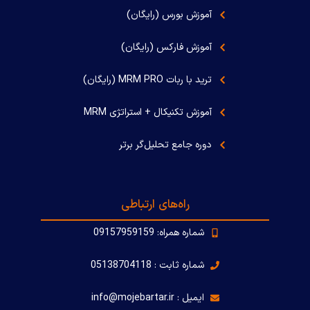
آموزش بورس (رایگان)
آموزش فارکس (رایگان)
ترید با ربات MRM PRO (رایگان)
آموزش تکنیکال + استراتژی MRM
دوره جامع تحلیل‌گر برتر
راه‌های ارتباطی
شماره همراه: 09157959159
شماره ثابت : 05138704118
ایمیل : info@mojebartar.ir