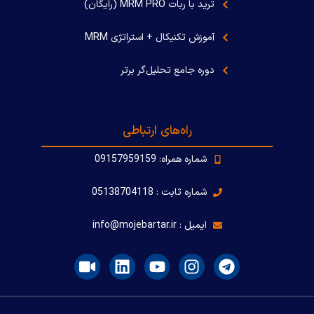
ترید با ربات MRM PRO (رایگان)
آموزش تکنیکال + استراتژی MRM
دوره جامع تحلیل‌گر برتر
راه‌های ارتباطی
شماره همراه: 09157959159
شماره ثابت : 05138704118
ایمیل : info@mojebartar.ir