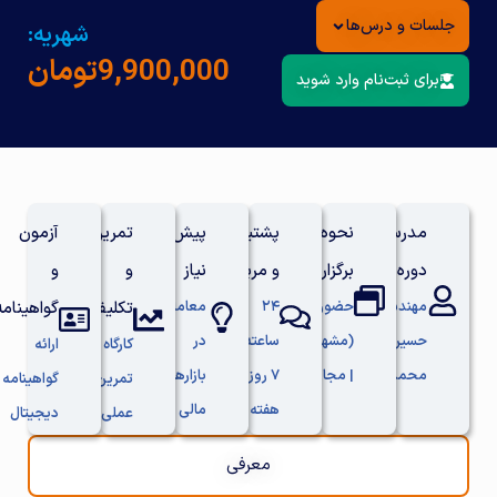
جلسات و درس‌ها
شهریه:
9,900,000
تومان
برای ثبت‌نام وارد شوید
مدرس
نحوه
پشتیبانی
پیش
تمرین
آزمون
دوره
برگزاری
و مربی
نیاز
و
و
مهندس
حضوری
۲۴
معامله
تکلیف
گواهینامه
حسین
(مشهد)
ساعته /
در
کارگاه و
ارائه
محمدپور
| مجازی
۷ روز
بازارهای
تمرین
گواهینامه
هفته
مالی
عملی
دیجیتال
معرفی