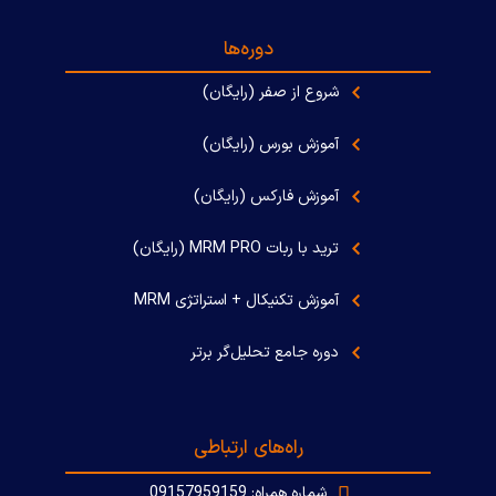
دوره‌ها
شروع از صفر (رایگان)
آموزش بورس (رایگان)
آموزش فارکس (رایگان)
ترید با ربات MRM PRO (رایگان)
آموزش تکنیکال + استراتژی MRM
دوره جامع تحلیل‌گر برتر
راه‌های ارتباطی
شماره همراه: 09157959159