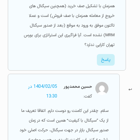
همزمان با تشکیل صف خرید (همچنین سیگنال های
نقش MFI در تعیین کیفیت سیگنال‌های MRM
خروج از معامله همزمان با صف فروش) است و عملا
تشخیص فرصت‌های ترید برای تحلیل‌گران حرفه‌ای
تاکنون موفق به ورود به موقع (بعد از صدور سیگنال
MRM) نشده است. آیا فراگیری این استراتژی برای بورس
تهران کارایی ندارد؟
تمدید دوره MRM و تخفیف ادامه تحلیل‌گر برتر
پاسخ
حسین محمدپور
1404/02/05 در
گفت:
13:30
سلام. چقدر این کامنت رو دوست دارم. اتفاقا تعریف ما
از یک “سیگنال با کیفیت” همین است که در زمان
صدور سیگنال بازار در جهت سیگنال، حرکت اصلی خود
را شروع کند. این کامنت تاییدی بر همین موضوع