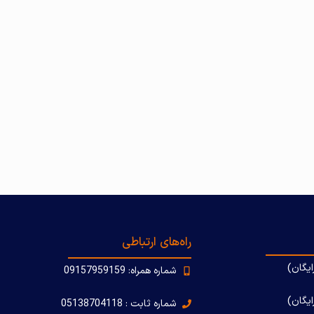
راه‌های ارتباطی
ایگان)
شماره همراه: 09157959159
یگان)
شماره ثابت : 05138704118