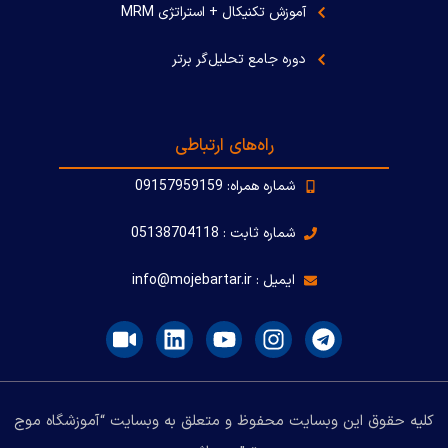
آموزش تکنیکال + استراتژی MRM
دوره جامع تحلیل‌گر برتر
راه‌های ارتباطی
شماره همراه: 09157959159
شماره ثابت : 05138704118
ایمیل : info@mojebartar.ir
کلیه حقوق این وبسایت محفوظ و متعلق به وبسایت “آموزشگاه موج