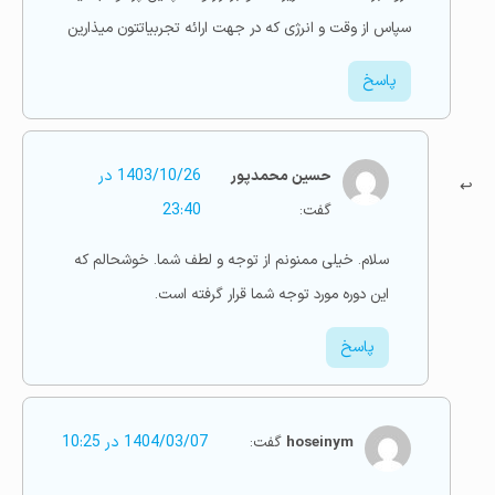
سپاس از وقت و انرژی که در جهت ارائه تجربیاتتون میذارین
پاسخ
حسین محمدپور
1403/10/26 در
گفت:
23:40
سلام. خیلی ممنونم از توجه و لطف شما. خوشحالم که
این دوره مورد توجه شما قرار گرفته است.
پاسخ
hoseinym
گفت:
1404/03/07 در 10:25