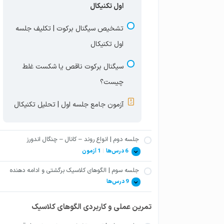
اول تکنیکال
تشخیص سیگنال برکوت | تکلیف جلسه
اول تکنیکال
سیگنال برکوت ناقص یا شکست غلط
چیست؟
آزمون جامع جلسه اول | تحلیل تکنیکال
جلسه دوم | انواع روند – کانال – چنگال اندورز
6 درس‌ها
|
1 آزمون
جلسه سوم | الگوهای کلاسیک برگشتی و ادامه دهنده
پیوت‌های مینور و ماژور
9 درس‌ها
خطوط حمایت و مقاومت داینامیک +
تمرین عملی و کاربردی الگوهای کلاسیک
الگوهای کلاسیک برگشتی و ادامه دهنده
تمرین عملی