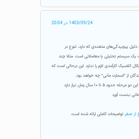
1403/09/24 در 20:04
 دلیل پیچیدگی‌های متعددی که دارد، تنوع در
ت یک سیستم تحلیلی یا معاملاتی است. مثلا چند
ل کلاسیک کارآمدی لازم را ندارد. این درحالی است که
دگان از “اسمارت مانی” چه خواهد بود.
موضوع با اهمیت “تست یک استراتژی” در دو مرحله و ثبت نتایج و آنالیز آنها است. اول “بک ست” و سپس “فوروارد تست” است. این دو مرحله حدود ۵ تا ۱۰ سال زمان نیاز دارد.
 از صفر
توضیحات کاملی ارائه شده است.