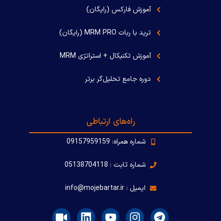
آموزش فارکس (رایگان)
ترید با ربات MRM PRO (رایگان)
آموزش تکنیکال + استراتژی MRM
دوره جامع تحلیل‌گر برتر
راه‌های ارتباطی
شماره همراه: 09157959159
شماره ثابت : 05138704118
ایمیل : info@mojebartar.ir