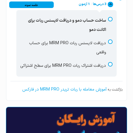
نصب متاتریدر و کانفیگ و آماده‌سازی برای ربات
تنظیم ربات MRM PRO در سطح ساده یا Simple
3 درس‌ها
|
1 آزمون
جلسه نمونه
اجرای ربات فارکس MRM PRO برای شروع معاملات
MRM PRO
تنظیم ربات MRM PRO در سطح نرمال یا Normal
رباتیک
ساخت حساب دمو و دریافت لایسنس ربات برای
نحوه تنظیم ربات MRM PRO در سطح اشتراکی یا
اکانت دمو
User
دریافت لایسنس ربات MRM PRO برای حساب
واقعی
دریافت اشتراک ربات MRM PRO برای سطح اشتراکی
آموزش معامله با ربات تریدر MRM PRO در فارکس
بازگشت به