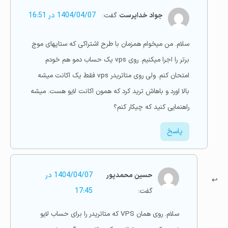
جواد خداپرست
گفت:
1404/04/07 در 16:51
سلام. من میخوام همزمان با طرح اشتراکی که ستاپهای موج
برتر را اجرا میکنیم. روی vps یک حساب دمو هم خودم
امتحان کنم. ولی روی متاتریدر vps فقط یک اکانت میشه
بالا اورد و باهاش ترید کرد که همون اکانت لایو هست. میشه
راهنمایی کنید که چیکار کنم؟
پاسخ
حسین محمدپور
1404/04/07 در
گفت:
17:45
سلام. روی همان VPS که متاتریدر را برای حساب لایو