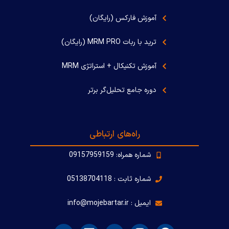
آموزش فارکس (رایگان)
ترید با ربات MRM PRO (رایگان)
آموزش تکنیکال + استراتژی MRM
دوره جامع تحلیل‌گر برتر
راه‌های ارتباطی
شماره همراه: 09157959159
شماره ثابت : 05138704118
ایمیل : info@mojebartar.ir