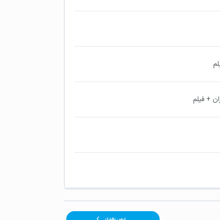
لم
ن + فیلم
درس بعدی