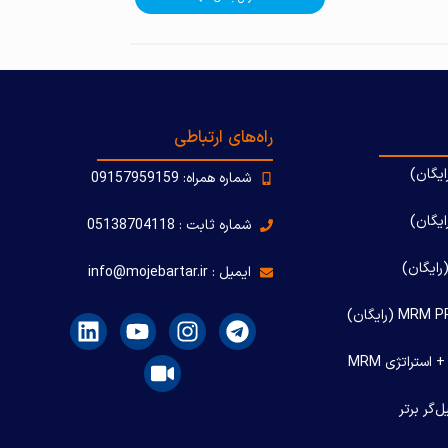
راه‌های ارتباطی
ایگان)
شماره همراه: 09157959159
یگان)
شماره ثابت : 05138704118
رایگان)
ایمیل : info@mojebartar.ir
استراتژی MRM
‌گر برتر