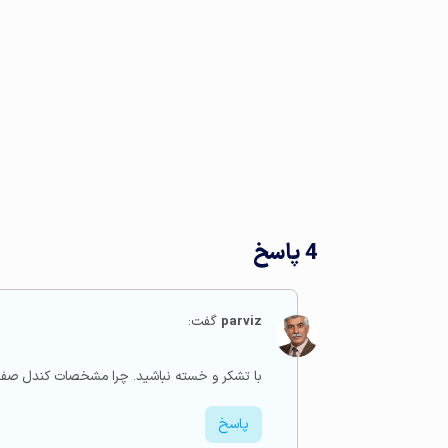
4 پاسخ
parviz
گفت:
با تشکر و خسته نباشید. چرا مشخصات کندل صفر در متاتریدر
پاسخ