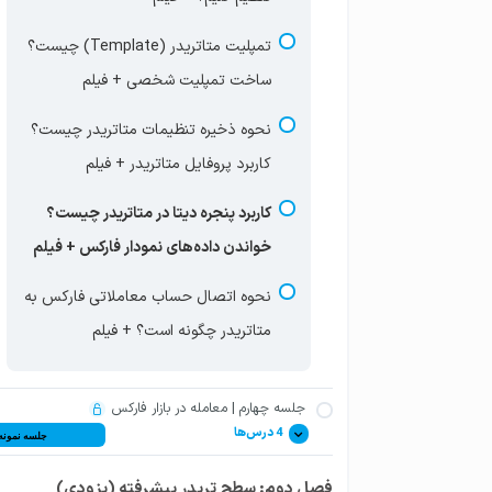
تمپلیت متاتریدر (Template) چیست؟
ساخت تمپلیت شخصی + فیلم
نحوه ذخیره تنظیمات متاتریدر چیست؟
کاربرد پروفایل متاتریدر + فیلم
کاربرد پنجره دیتا در متاتریدر چیست؟
خواندن داده‌های نمودار فارکس + فیلم
نحوه اتصال حساب معاملاتی فارکس به
متاتریدر چگونه است؟ + فیلم
جلسه چهارم | معامله در بازار فارکس
4 درس‌ها
جلسه نمونه
فصل دوم: سطح تریدر پیشرفته (بزودی)