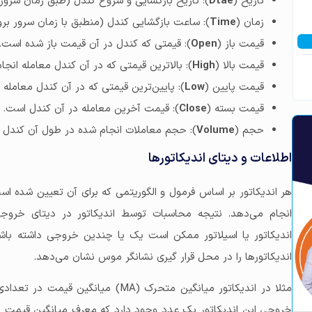
تاریخ (
Dtae
): تاریخ بازگشایی و شروع کندل (طبق زمان سرور 
زمان (
Time
): ساعت بازگشایی کندل (منطبق با زمان سرور برو
قیمت باز (
Open
): قیمتی که کندل در آن قیمت باز شده است.
قیمت بالا (
High
): بالاترین قیمتی که در آن کندل معامله انجا
قیمت پایین (
Low
): پایین‌ترین قیمتی که در آن کندل معامله
قیمت بسته (
Close
): قیمت آخرین معامله در آن کندل است.
حجم (
Volume
): حجم معاملات انجام شده در طول آن کندل 
اطلاعات و دیتای اندیکاتورها
هر اندیکاتور بر اساس فرمول و الگوریتمی که برای آن تعیین شده ا
انجام می‌دهد. نتیجه محاسبات توسط اندیکاتور در دیتای خروجی 
اندیکاتور یا اسیلاتور ممکن است یک یا چندین خروجی داشته باشد.
اندیکاتورها را در محل قرار گیری نشانگر موس نشان می‌دهد.
مثلا در اندیکاتور میانگین متحرک (MA) 
خروجی این اندیکاتور یک عدد وجود دارد که معرف میانگین قیمت 