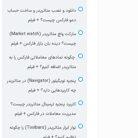
حساب فارکس برای معاملات اهرمی +
فعالان بازار فارکس چیست؟ + فیلم
دانلود و نصب متاتریدر و ساخت حساب
فیلم
پنج ویژگی تریدر نامناسب فارکس و چه
دمو فارکس چیست؟ + فیلم
مارجین در فارکس چیست؟ محاسبه
کسانی وارد بازار فارکس نشوند؟ + فیلم
مارکت واچ متاتریدر (Market watch)
مارجین معامله فارکس + فیلم
آزمون جامع جلسه اول
چیست؟ دیده بان بازار فارکس + فیلم
فری مارجین در فارکس چیست؟ نحوه
چگونه نمادهای معاملاتی فارکس را به
محاسبه مارجین آزاد + فیلم
متاتریدر اضافه کنیم؟ + فیلم
با چقدر سرمایه در فارکس معامله کنیم؟
پنجره نویگیتور (Navigator) در متاتریدر
حداقل سرمایه مناسب ترید چقدره؟+ فیلم
چه کاربردهایی دارد؟ + فیلم
قیمت جفت ارز فارکس چیست؟ پوینت و
کاربرد پنجره ترمینال متاتریدر چیست؟
پیپ در بازار فارکس + فیلم
مدیریت معاملات در فارکس + فیلم
آزمون جامع جلسه دوم | سواپ
نوار ابزار متاتریدر (Toolbars) را چگونه
آزمون جلسه دوم | مارجین و فری مارجین
تنظیم کنیم؟ + فیلم