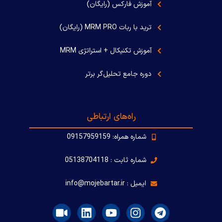
آموزش فارکس (رایگان)
ترید با ربات MRM PRO (رایگان)
آموزش تکنیکال + استراتژی MRM
دوره جامع تحلیل‌گر برتر
راه‌های ارتباطی
شماره همراه: 09157959159
شماره ثابت : 05138704118
ایمیل : info@mojebartar.ir