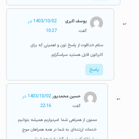
یوسف اکبری
1403/10/02 در
گفت:
10:27
سلام.خداقوت.از پاسخ تون و اهمیتی که برای
کابراتون قایل هستید سپاسگزارم.
پاسخ
حسین محمدپور
1403/10/02 در
گفت:
22:16
ممنون از همراهی شما. امیدواریم همیشه بتوانیم
خدمات ارزنده‌ای به شما در همه همراهان موج