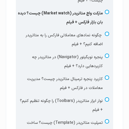
چیست؟ + فیلم
فارکس + فیلم
بازار فارکس نشوند؟ + فیلم
مارکت واچ متاتریدر (Market watch) چیست؟ دیده
فری مارجین در فارکس چیست؟ نحوه محاسبه
آزمون جامع جلسه اول
بان بازار فارکس + فیلم
مارجین آزاد + فیلم
چگونه نمادهای معاملاتی فارکس را به متاتریدر
با چقدر سرمایه در فارکس معامله کنیم؟ حداقل
اضافه کنیم؟ + فیلم
سرمایه مناسب ترید چقدره؟+ فیلم
پنجره نویگیتور (Navigator) در متاتریدر چه
قیمت جفت ارز فارکس چیست؟ پوینت و پیپ در
کاربردهایی دارد؟ + فیلم
بازار فارکس + فیلم
کاربرد پنجره ترمینال متاتریدر چیست؟ مدیریت
آزمون جامع جلسه دوم | سواپ
معاملات در فارکس + فیلم
آزمون جلسه دوم | مارجین و فری مارجین
نوار ابزار متاتریدر (Toolbars) را چگونه تنظیم کنیم؟
+ فیلم
تمپلیت متاتریدر (Template) چیست؟ ساخت