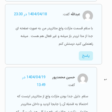
عبدالله
گفت:
1404/04/18 در 23:30
با سلام قسمت مارکت واچ متاتریدر من به صورت صفحه ای
جدا از متا تریدر باز میشه و غیر فعال هم هست . میشه
راهنمایی کنید درستش کنم
پاسخ
حسین محمدپور
1404/04/19 در
گفت:
13:49
سلام. دلیل جدا بودن مارکت واچ از متاتریدر اینست که
احتمالا به اشتباه آن را جابجا کردید و داخل متاتریدر
جانمایی نکردید. حالا برای رفع مشکل، هدر (سربرگی که