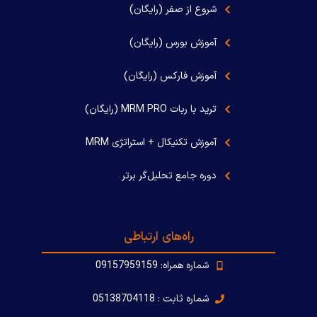
شروع از صفر (رایگان)
آموزش بورس (رایگان)
آموزش فارکس (رایگان)
ترید با ربات MRM PRO (رایگان)
آموزش تکنیکال + استراتژی MRM
دوره جامع تحلیل‌گر برتر
راه‌های ارتباطی
شماره همراه: 09157959159
شماره ثابت : 05138704118