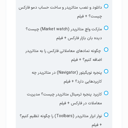
بازار فارکس چیست؟ + فیلم
دانلود و نصب متاتریدر و ساخت حساب دمو فارکس
مارجین در فارکس چیست؟ محاسبه مارجین معامله
پنج ویژگی تریدر نامناسب فارکس و چه کسانی وارد
چیست؟ + فیلم
فارکس + فیلم
بازار فارکس نشوند؟ + فیلم
مارکت واچ متاتریدر (Market watch) چیست؟
فری مارجین در فارکس چیست؟ نحوه محاسبه
آزمون جامع جلسه اول
دیده بان بازار فارکس + فیلم
مارجین آزاد + فیلم
چگونه نمادهای معاملاتی فارکس را به متاتریدر
با چقدر سرمایه در فارکس معامله کنیم؟ حداقل
اضافه کنیم؟ + فیلم
سرمایه مناسب ترید چقدره؟+ فیلم
پنجره نویگیتور (Navigator) در متاتریدر چه
قیمت جفت ارز فارکس چیست؟ پوینت و پیپ در
کاربردهایی دارد؟ + فیلم
بازار فارکس + فیلم
کاربرد پنجره ترمینال متاتریدر چیست؟ مدیریت
آزمون جامع جلسه دوم | سواپ
معاملات در فارکس + فیلم
آزمون جلسه دوم | مارجین و فری مارجین
نوار ابزار متاتریدر (Toolbars) را چگونه تنظیم کنیم؟
+ فیلم