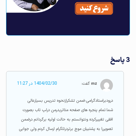
3 پاسخ
mz
گفت:
1404/02/30 در 11:27
درودبراستادگرامی:ضمن تشکرازنحوه تدریس بسیارعالی
شما.تمام پنجره های صفحه متاتریدرمن درلپ تاب بصورت
افقی تغییرکرده ونتوانستم به حالت اولیه برگردانم درضمن
تصویررا به پشتیبان موج برتردرتلگرام ارسال کردم ولی جوابی