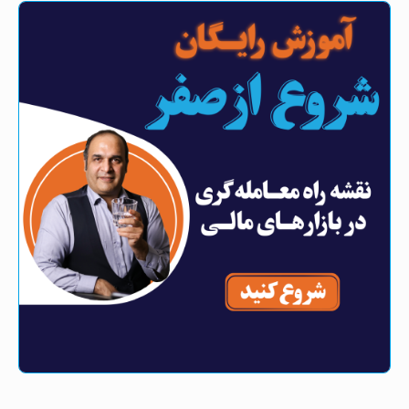
معامله فارکس + فیلم
بروکر مارکت میکر چیست؟ بروکر نما بازار فارکس +
فیلم
معاملات شرطی فارکس چیست؟ ثبت سفارش شرطی
در متاتریدر + فیلم
بروکر فارکس GTCfx با خدمات ویژه برای ایرانیان
بروکر vt مارکت (vt Markets) با خدمات ویژه برای
ایرانیان + فیلم