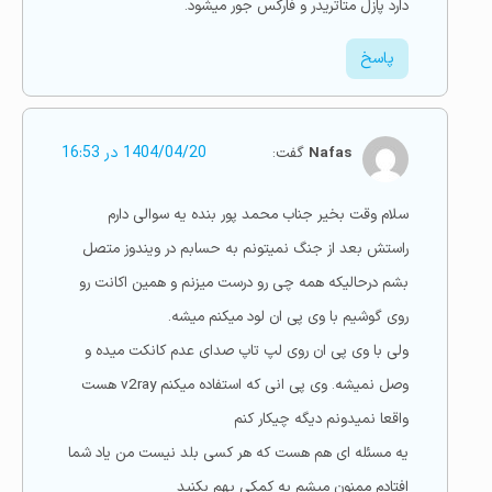
دارد پازل متاتریدر و فارکس جور میشود.
پاسخ
Nafas
گفت:
1404/04/20 در 16:53
سلام وقت بخیر جناب محمد پور بنده یه سوالی دارم
راستش بعد از جنگ نمیتونم به حسابم در ویندوز متصل
بشم درحالیکه همه چی رو درست میزنم و همین اکانت رو
روی گوشیم با وی پی ان لود میکنم میشه.
ولی با وی پی ان روی لپ تاپ صدای عدم کانکت میده و
وصل نمیشه. وی پی انی که استفاده میکنم v2ray هست
واقعا نمیدونم دیگه چیکار کنم
یه مسئله ای هم هست که هر کسی بلد نیست من یاد شما
افتادم ممنون میشم یه کمکی بهم بکنید