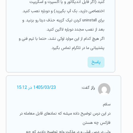
کنید (اگر فایل اندیکاتور و یا اکسپرت و اسکریپت
اختصاصی دارید، بک آپ بگیرید) و دوباره نصب کنید.
برای uninstall کردن تیک گزینه حذف دیتا رو بزنید. و
بعد از نصب مجدد دوباره لاگین کنید.
اگر هیچ کدام از این موارد اوکی نشد، حتما با تیم فنی و
پشتیبانی ما در تلگرام تماس بگیرد.
پاسخ
راز
گفت:
1405/03/23 در 15:12
سلام.
در این درس توضیح داده میشه که نمادهای قابل معامله در
فارکس چه هستن
ولی در درس قبلی و در مارکت واچ توضیح دادید که چه