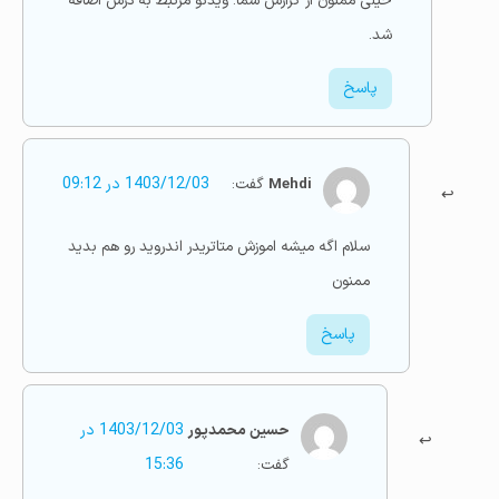
خیلی ممنون از گزارش شما. ویدئو مرتبط به درس اضافه
شد.
پاسخ
Mehdi
گفت:
1403/12/03 در 09:12
سلام اگه میشه اموزش متاتریدر اندروید رو هم بدید
ممنون
پاسخ
حسین محمدپور
1403/12/03 در
گفت:
15:36