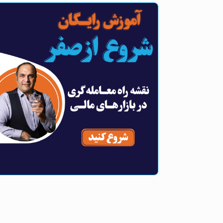
بروکر مارکت میکر چیست؟ بروکر نما بازار
تمپلیت متاتریدر (Template) چیست؟
فارکس + فیلم
ساخت تمپلیت شخصی + فیلم
بروکر فارکس GTCfx با خدمات ویژه برای
نحوه ذخیره تنظیمات متاتریدر چیست؟
ایرانیان
کاربرد پروفایل متاتریدر + فیلم
بروکر vt مارکت (vt Markets) با خدمات
کاربرد پنجره دیتا در متاتریدر چیست؟
ویژه برای ایرانیان + فیلم
خواندن داده‌های نمودار فارکس + فیلم
نحوه اتصال حساب معاملاتی فارکس به
متاتریدر چگونه است؟ + فیلم