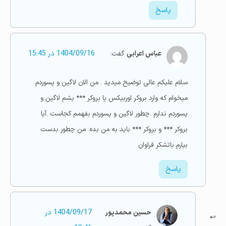
پاسخ
عباس اعرابی
گفت:
1404/09/16 در 15:45
سلام علیکم عالی توضیح میدید . من الان لاگین و پسوردم
میخوام که وارد بروکر اوربیکس یا بروکر *** بشم لاگین و
پسوردم ندارم .چطور لاگین و پسوردم بفهمم کجاست .آیا
بروکر *** و بروکر *** باید به من بده. من چطور بدست
بیارم باتشکر فراوان
پاسخ
حسین محمدپور
1404/09/17 در