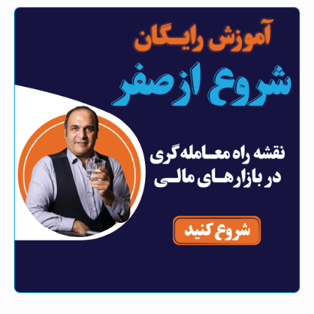
معامله فارکس + فیلم
بروکر مارکت میکر چیست؟ بروکر نما بازار فارکس +
فیلم
معاملات شرطی فارکس چیست؟ ثبت سفارش شرطی
در متاتریدر + فیلم
بروکر فارکس GTCfx با خدمات ویژه برای ایرانیان
بروکر vt مارکت (vt Markets) با خدمات ویژه برای
ایرانیان + فیلم