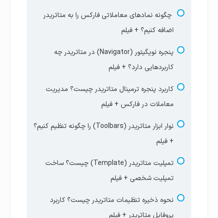
مارجین آزاد + فیلم
چگونه نمادهای معاملاتی فارکس را به متاتریدر
با چقدر سرمایه در فارکس معامله کنیم؟ حداقل
اضافه کنیم؟ + فیلم
سرمایه مناسب ترید چقدره؟+ فیلم
پنجره نویگیتور (Navigator) در متاتریدر چه
قیمت جفت ارز فارکس چیست؟ پوینت و پیپ در
کاربردهایی دارد؟ + فیلم
بازار فارکس + فیلم
کاربرد پنجره ترمینال متاتریدر چیست؟ مدیریت
آزمون جامع جلسه دوم | سواپ
معاملات در فارکس + فیلم
آزمون جلسه دوم | مارجین و فری مارجین
نوار ابزار متاتریدر (Toolbars) را چگونه تنظیم کنیم؟
+ فیلم
تمپلیت متاتریدر (Template) چیست؟ ساخت
تمپلیت شخصی + فیلم
نحوه ذخیره تنظیمات متاتریدر چیست؟ کاربرد
پروفایل متاتریدر + فیلم